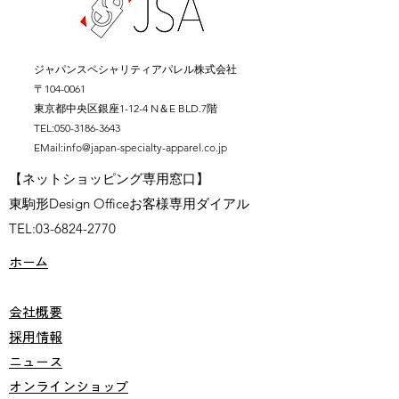
ジャパンスペシャリティアパレル株式会社
〒104-0061
東京都中央区銀座1-12-4 N＆E BLD.7階
TEL:
050-3186-3643
EMail:
info@japan-specialty-apparel.co.jp
【ネットショッピング専用窓口】
東駒形Design Officeお客様専用ダイアル
​TEL:
03-6824-2770
ホーム
会社概要
採用情報
ニュース
オンラインショップ