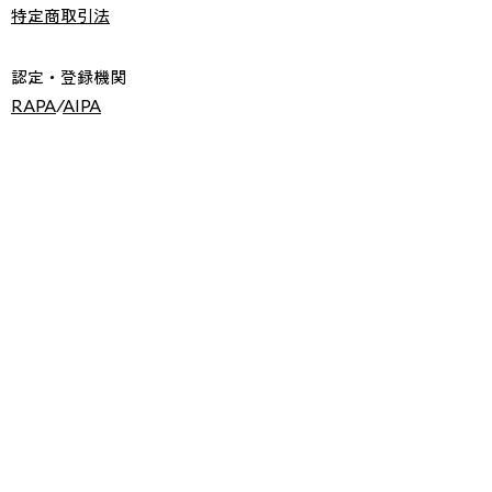
特定商取引法
認定・登録機関
RAPA
/
AIPA
無縫製×グラフェン素材
無縫製ポロシャツ
2025Award Report
premiumシリーズ
YOGA
/
TOS
/
BOTTOM
/
COVERUP
オリジナルブランドをつくりたい方へ
当社が応援している劇団の公式サイトはこち
ら
お問い合わせはコチラ