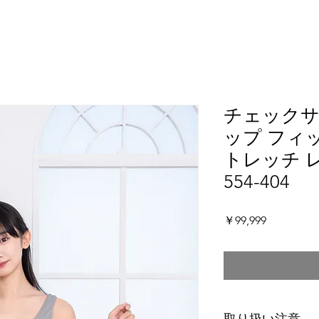
チェック
ップ フィ
トレッチ レ
554-404
価
￥99,999
格