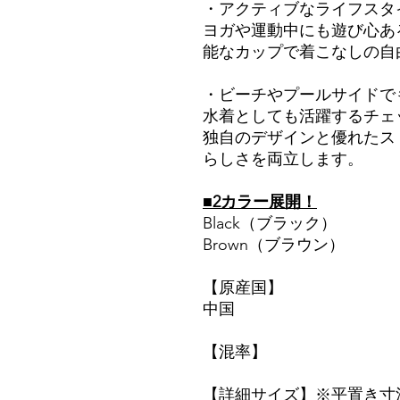
・アクティブなライフスタ
ヨガや運動中にも遊び心あ
能なカップで着こなしの自
・ビーチやプールサイドで
水着としても活躍するチェ
独自のデザインと優れたス
らしさを両立します。
■2カラー展開！
Black（ブラック）
Brown（ブラウン）
【原産国】
中国
【混率】
【詳細サイズ】※平置き寸