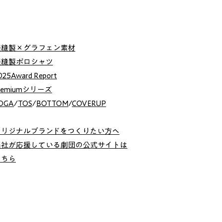
無縫製×グラフェン素材
無縫製ポロシャツ
025Award Report
remiumシリーズ
OGA
/
TOS
/
BOTTOM
/
COVERUP
オリジナルブランドをつくりたい方へ
当社が応援している劇団の公式サイトは
こちら