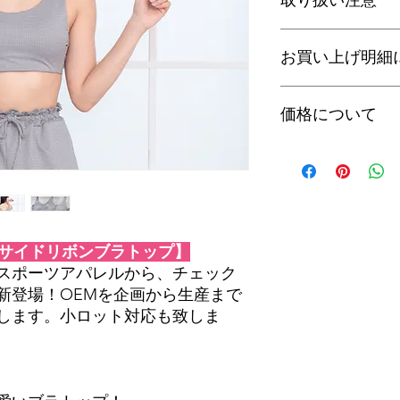
取り扱い注意
・色物と淡色物を一
お買い上げ明細
・家庭洗濯での乾燥
るだけ使用はお控え
当店では、環境保護
価格について
情報の保護の観点に
書)」の同梱を廃止
購入履歴よりご確認
価格は未定です。
OEMですのでロッ
さい。
クサイドリボンブラトップ】
スポーツアパレルから、チェック
新登場！OEMを企画から生産まで
します。小ロット対応も致しま