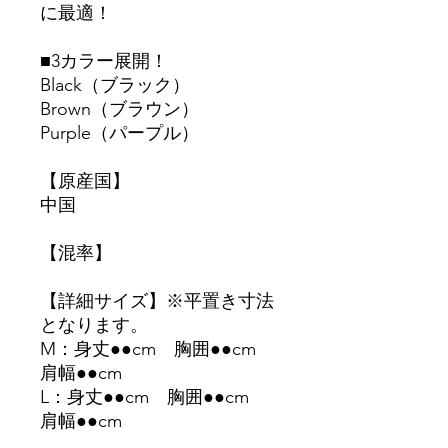
に最適！
■3カラー展開！
Black（ブラック）
Brown（ブラウン）
Purple（パープル）
【原産国】
中国
【混率】
【詳細サイズ】※平置き寸法
となります。
M：身丈●●cm 胸囲●●cm
肩幅●●cm
L：身丈●●cm 胸囲●●cm
肩幅●●cm