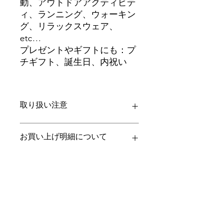
動、アウトドアアクティビテ
ィ、ランニング、ウォーキン
グ、リラックスウェア、
etc…
プレゼントやギフトにも：プ
チギフト、誕生日、内祝い
取り扱い注意
・色物と淡色物を一緒に洗濯しないで
お買い上げ明細について
下さい。
・家庭洗濯での乾燥機は縮む可能性が
ございます。出来るだけ使用はお控え
当店では、環境保護の観点よりペーパ
価格について
ください。
レス化、また個人情報の保護の観点に
より、「納品書(お買い上げ明細書)」
の同梱を廃止させていただきました。
価格は未定です。
購入履歴よりご確認くださいませ
OEMですのでロットによって変動し
ますのでご相談ください。