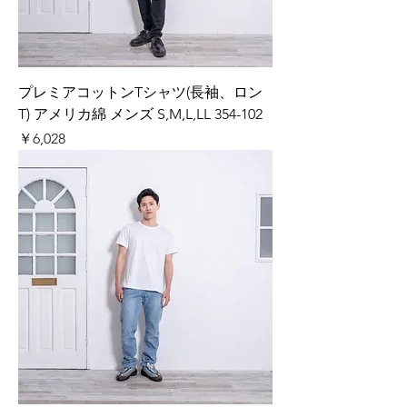
プレミアコットンTシャツ(長袖、ロン
T) アメリカ綿 メンズ S,M,L,LL 354-102
価格
￥6,028