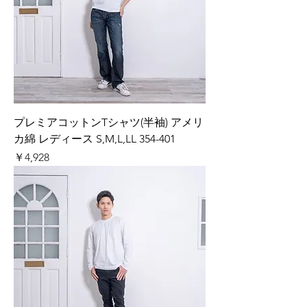
プレミアコットンTシャツ(半袖) アメリ
カ綿 レディース S,M,L,LL 354-401
価格
￥4,928