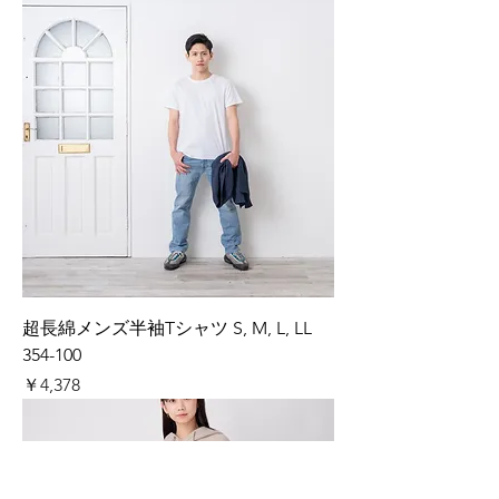
超長綿メンズ半袖Tシャツ S, M, L, LL
354-100
価格
￥4,378