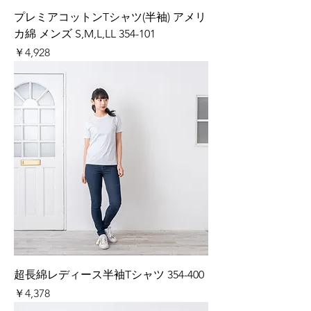
プレミアコットンTシャツ(半袖) アメリ
カ綿 メンズ S,M,L,LL 354-101
価格
￥4,928
超長綿レディース半袖Tシャツ 354-400
価格
￥4,378