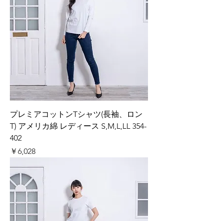
プレミアコットンTシャツ(長袖、ロン
T) アメリカ綿 レディース S,M,L,LL 354-
402
価格
￥6,028