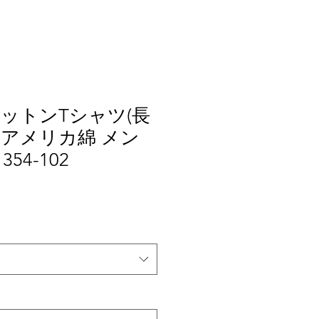
ットンTシャツ(長
 アメリカ綿 メン
 354-102