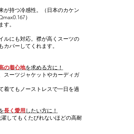
来が持つ冷感性。（日本のカケン
x0.167）
ます。
イルにも対応。襟が高くスーツの
もカバーしてくれます。
高の着心地
を求める方に！
、スーツジャケットやカーディガ
て着てもノーストレスで一日を過
を
長く愛用
したい方に！
回洗濯してもくたびれないほどの高耐