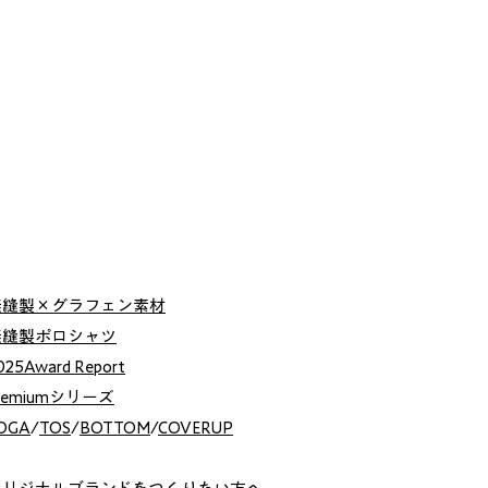
無縫製×グラフェン素材
無縫製ポロシャツ
025Award Report
remiumシリーズ
OGA
/
TOS
/
BOTTOM
/
COVERUP