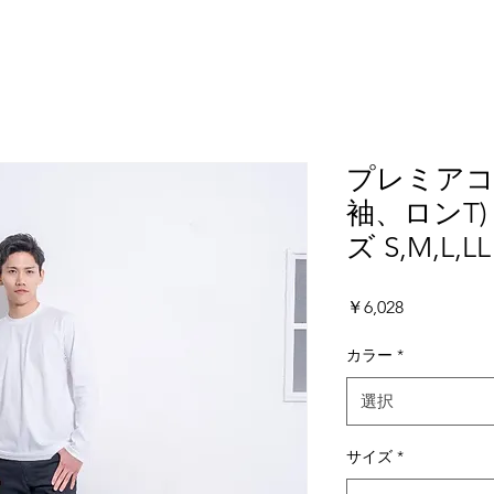
プレミアコ
袖、ロンT)
ズ S,M,L,LL
価
￥6,028
格
カラー
*
選択
サイズ
*