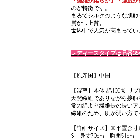
「繊維が柔らか」「強度が
のが特徴です。
まるでシルクのような肌触
質かつ上質。
世界中で人気が高まってい
レディースタイプは品番354
【原産国】中国
【混率】本体 綿100％ リブ
天然繊維でありながら接触
常の綿より繊維長の長いア
繊維のため、肌が弱い方で
【詳細サイズ】※平置き寸
S：身丈70cm 胸囲51cm 