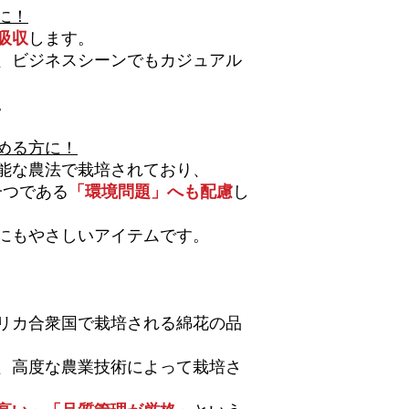
に！
吸収
します。
、ビジネスシーンでもカジュアル
。
める方に！
能な農法で栽培されており、
一つである
「環境問題」へも配慮
し
にもやさしいアイテムです。
リカ合衆国で栽培される綿花の品
、高度な農業技術によって栽培さ