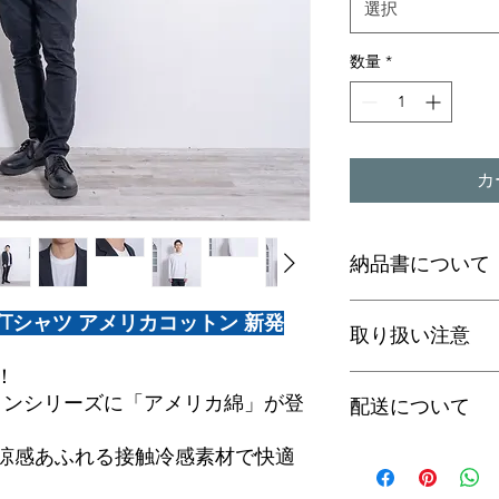
選択
数量
*
カ
納品書について
当店では、環境保護
Tシャツ アメリカコットン 新発
取り扱い注意
情報の保護の観点に
書)」の同梱を廃止
！
購入履歴よりご確認
・色物と淡色物を一
ットンシリーズに「アメリカ綿」が登
配送について
・家庭洗濯での乾燥
るだけ使用はお控え
こちらの商品は発売
涼感あふれる接触冷感素材で快適
は送料無料とさせて